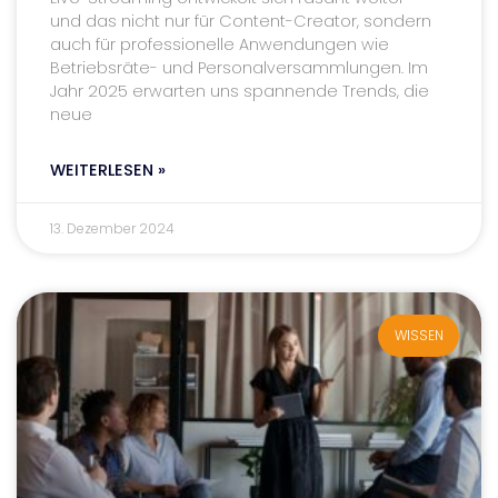
und das nicht nur für Content-Creator, sondern
auch für professionelle Anwendungen wie
Betriebsräte- und Personalversammlungen. Im
Jahr 2025 erwarten uns spannende Trends, die
neue
WEITERLESEN »
13. Dezember 2024
WISSEN