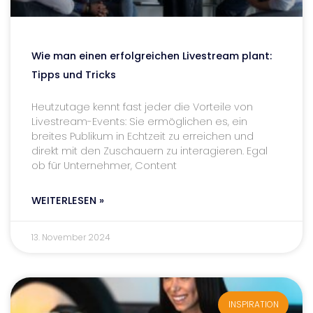
Wie man einen erfolgreichen Livestream plant:
Tipps und Tricks
Heutzutage kennt fast jeder die Vorteile von
Livestream-Events: Sie ermöglichen es, ein
breites Publikum in Echtzeit zu erreichen und
direkt mit den Zuschauern zu interagieren. Egal
ob für Unternehmer, Content
WEITERLESEN »
13. November 2024
INSPIRATION