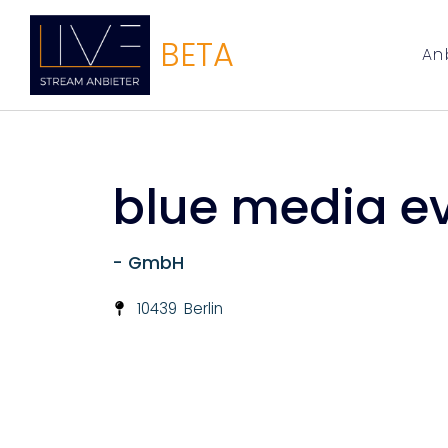
BETA
An
blue media e
- GmbH
10439
Berlin